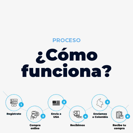
PROCESO
¿
C
ó
m
o
f
u
n
c
i
o
n
a
?