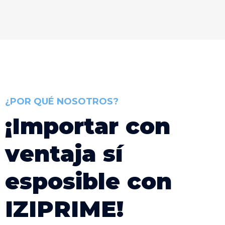
¿POR QUÉ NOSOTROS?
¡
I
m
p
o
r
t
a
r
c
o
n
v
e
n
t
a
j
a
s
í
e
s
p
o
s
i
b
l
e
c
o
n
I
Z
I
P
R
I
M
E
!