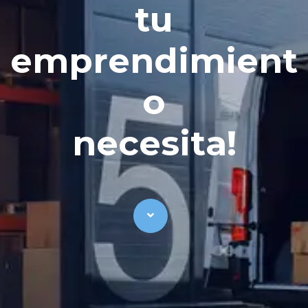
t
u
e
m
p
r
e
n
d
i
m
i
e
n
t
o
n
e
c
e
s
i
t
a
!