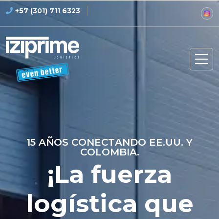
+57 (301) 711 6323‬
1
5
A
Ñ
O
S
C
O
N
E
C
T
A
N
D
O
E
E
.
U
U
.
Y
C
O
L
O
M
B
I
A
.
¡
L
a
f
u
e
r
z
a
l
o
g
í
s
t
i
c
a
q
u
e