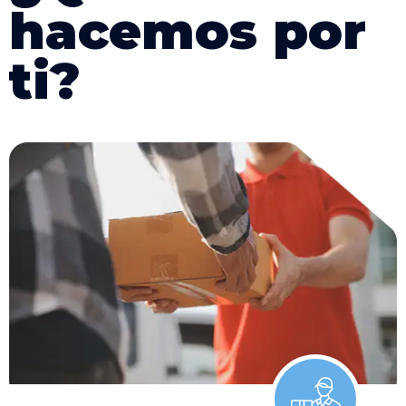
h
a
c
e
m
o
s
p
o
r
t
i
?