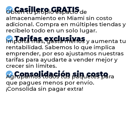
Casillero GRATIS
Obtén tu propio espacio de
almacenamiento en Miami sin costo
adicional. Compra en múltiples tiendas y
recíbelo todo en un solo lugar.
Tarifas exclusivas
Importa más, gasta menos y aumenta tu
rentabilidad. Sabemos lo que implica
emprender, por eso ajustamos nuestras
tarifas para ayudarte a vender mejor y
crecer sin límites.
Consolidación sin costo
Agrupamos todos tus paquetes para
que pagues menos por envío.
¡Consolida sin pagar extra!
Nombre: